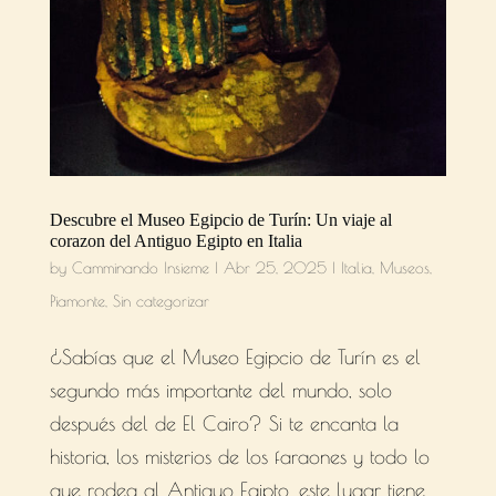
Descubre el Museo Egipcio de Turín: Un viaje al
corazon del Antiguo Egipto en Italia
by
Camminando Insieme
|
Abr 25, 2025
|
Italia
,
Museos
,
Piamonte
,
Sin categorizar
¿Sabías que el Museo Egipcio de Turín es el
segundo más importante del mundo, solo
después del de El Cairo? Si te encanta la
historia, los misterios de los faraones y todo lo
que rodea al Antiguo Egipto, este lugar tiene