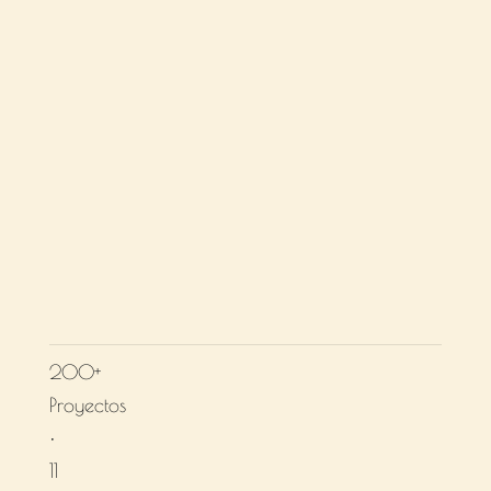
que merecen ser
encontrados por los
clientes correctos.
200+
Proyectos
•
11