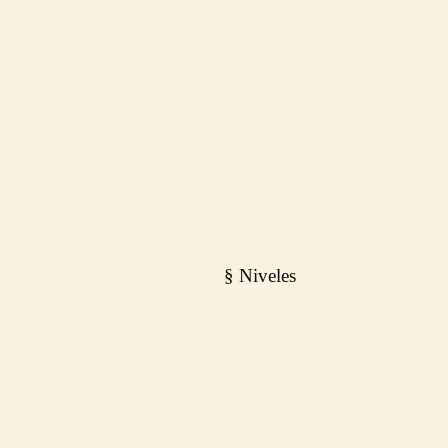
PROMOVEMOS LO QUE YA
ESTÁ BIEN HECHO.
Lo
demás se construye antes.
§ Niveles
Una sola Red
Puerto
Embarque
Travesía