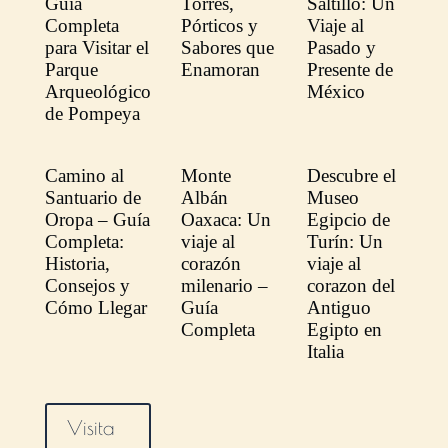
Guía
Torres,
Saltillo: Un
Completa
Pórticos y
Viaje al
para Visitar el
Sabores que
Pasado y
Parque
Enamoran
Presente de
Arqueológico
México
de Pompeya
Camino al
Monte
Descubre el
Santuario de
Albán
Museo
Oropa – Guía
Oaxaca: Un
Egipcio de
Completa:
viaje al
Turín: Un
Historia,
corazón
viaje al
Consejos y
milenario –
corazon del
Cómo Llegar
Guía
Antiguo
Completa
Egipto en
Italia
Visita