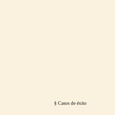
2 Minutos · Sin costo · Valor real
NO HACEMOS
MARKETING.
Construimos
ingresos.
§ Casos de éxito