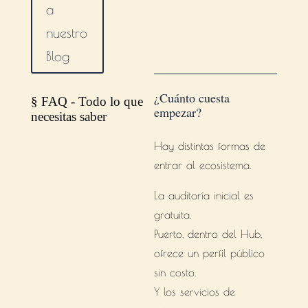
a
nuestro
Blog
¿Cuánto cuesta
§ FAQ - Todo lo que
empezar?
necesitas saber
Hay distintas formas de
Nos
entrar al ecosistema.
hacen mucho
La auditoría inicial es
gratuita.
Puerto, dentro del Hub,
ofrece un perfil público
sin costo.
Y los servicios de