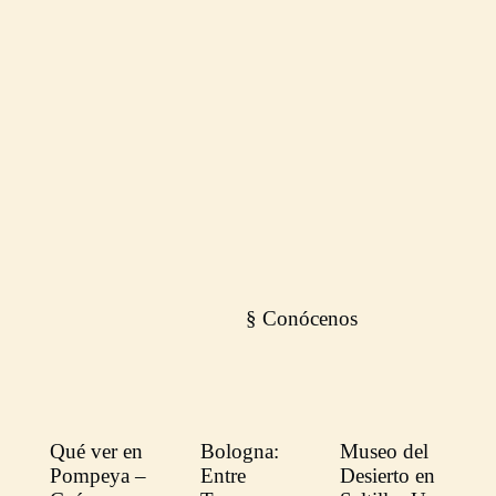
Crear
Mira los
Lock-in de
Perfil
precio
Detalles
fundador
Empezar
Ahora
§ Conócenos
Qué ver en
Bologna:
Museo del
Pompeya –
Entre
Desierto en