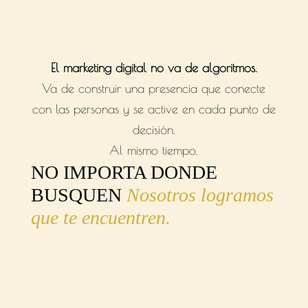
mostramos
El marketing digital no va de algoritmos.
Va de construir una presencia que conecte
con las personas y se active en cada punto de
decisión.
Al mismo tiempo.
NO IMPORTA DONDE
BUSQUEN
Nosotros logramos
que te encuentren.
§ Caso Blue
01
Experience Diving
blueexperiencediving.com
↗
DE 0 A UN
LEAD
al día