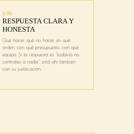
§ 06
RESPUESTA CLARA Y
HONESTA
Qué hacer, qué no hacer, en qué
orden, con qué presupuesto, con qué
equipo. Si la respuesta es "todavía no
contrates a nadie", está ahí también
con su justificación.