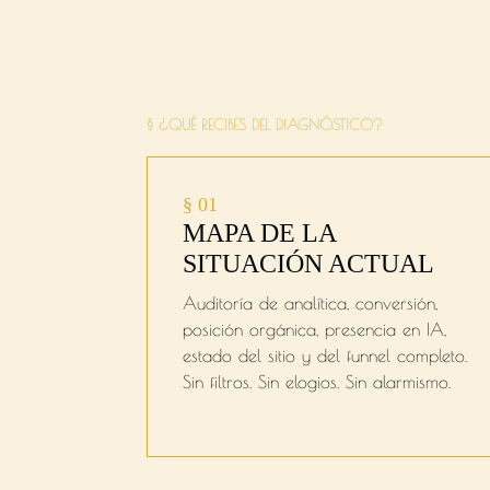
Lo que Re
§ ¿QUÉ RECIBES DEL DIAGNÓSTICO?
§ 01
MAPA DE LA
SITUACIÓN ACTUAL
Auditoría de analítica, conversión,
posición orgánica, presencia en IA,
estado del sitio y del funnel completo.
Sin filtros. Sin elogios. Sin alarmismo.