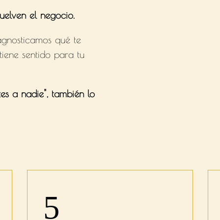
uelven el negocio.
agnosticamos qué te
iene sentido para tu
tes a nadie", también lo
5