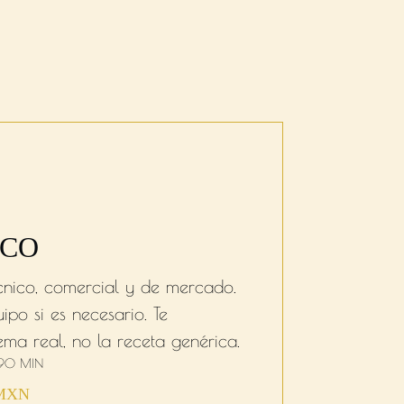
ICO
écnico, comercial y de mercado.
uipo si es necesario. Te
ma real, no la receta genérica.
 90 MIN
 MXN