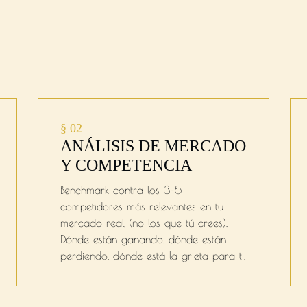
almente Necesitas
§ 02
ANÁLISIS DE MERCADO
Y COMPETENCIA
Benchmark contra los 3–5
competidores más relevantes en tu
mercado real (no los que tú crees).
Dónde están ganando, dónde están
perdiendo, dónde está la grieta para ti.