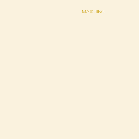
MARKETING
HUB
LAB
AGENDA UNA LLAMAD
de descubrimiento
30 minutos. Te contamos cóm
estás. Si encajamos, te propon
decimos por qué y a quién r
és Invertir
Sin Compromiso ·