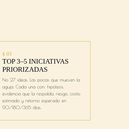
§ 03
TOP 3–5 INICIATIVAS
PRIORIZADAS
No 27 ideas. Las pocas que mueven la
aguja. Cada una con: hipótesis,
evidencia que la respalda, riesgo, costo
estimado y retorno esperado en
90/180/365 días.