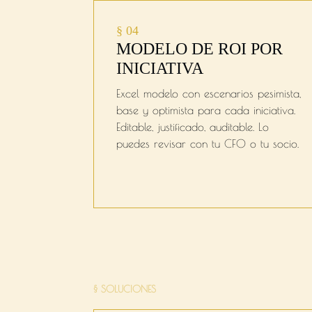
§ 04
MODELO DE ROI POR
INICIATIVA
Excel modelo con escenarios pesimista,
base y optimista para cada iniciativa.
Editable, justificado, auditable. Lo
puedes revisar con tu CFO o tu socio.
Que el pla
§ SOLUCIONES