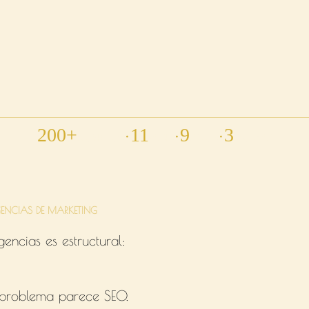
•
•
•
200+
11
9
3
PROYECTOS
PAISES
AÑOS
IDIOMAS
No lo que tú necesitas
ENCIAS DE MARKETING
encias es estructural:
 problema parece SEO.