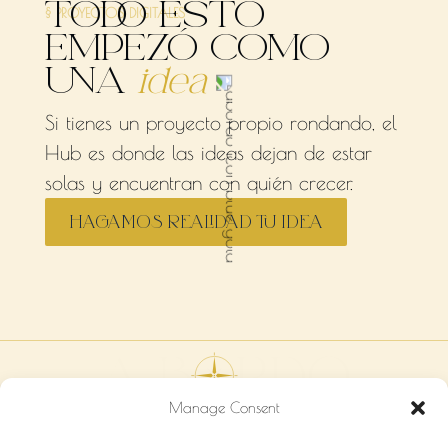
TODO ESTO
§ PROYECTOS DIGITALES
EMPEZÓ COMO
UNA
idea
Si tienes un proyecto propio rondando, el
Hub es donde las ideas dejan de estar
solas y encuentran con quién crecer.
HAGAMOS REALIDAD TU IDEA
MARKETING
Manage Consent
HUB