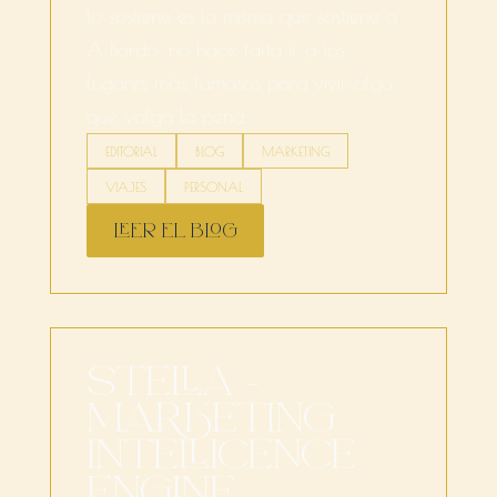
lo sostiene es la misma que sostiene a
A Bordo: no hace falta ir a los
lugares más famosos para vivir algo
que valga la pena.
EDITORIAL
BLOG
MARKETING
VIAJES
PERSONAL
LEER EL BLOG
STELLA -
MARKETING
INTELLICENCE
ENGINE