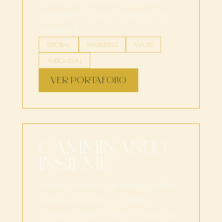
encontramos cuando viajamos con
curiosidad.
EDITORIAL
MARKETING
VIAJES
AUDIOVISUAL
VER PORTAFOLIO
CAMMINANDO
INSIEME
Nuestro cuaderno de viajes y cultura.
Historias, proyectos y caminos
contados desde el suelo. La idea que