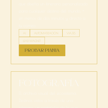
que diseña un itinerario personalizado
para cualquier destino del mundo, =
en menos de dos minutos y directo a
tu correo.
AI
AUTOMATIZACIÓN
VIAJES
LEAD MAGNET
PROBAR PLANIA
FOTOGRAFÍA
El archivo visual del ecosistema.
Destinos vistos a través de una
cámara, un portafolio de lo que