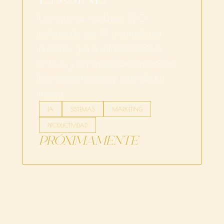
Un motor de marketing 360
potenciado por IA y curado por
humanos que automatiza todo lo
tedioso, y te permite concentrarte en
lo importante para el éxito de tu
marca.
IA
SISTEMAS
MARKETING
PRODUCTIVIDAD
PRÓXIMAMENTE