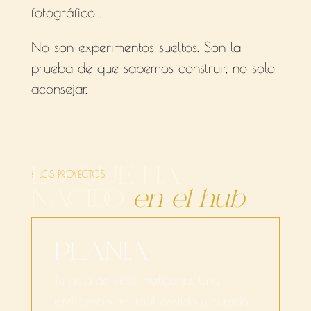
fotográfico...
No son experimentos sueltos. Son la
prueba de que sabemos construir, no solo
aconsejar.
LO QUE HA
§ LOS PROYECTOS
NACIDO
en el hub
PLANIA
Tu guía de viaje inteligente. Una
inteligencia artificial asistida y curada