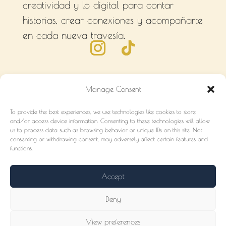
creatividad y lo digital para contar
historias, crear conexiones y acompañarte
en cada nueva travesía.
Manage Consent
To provide the best experiences, we use technologies like cookies to store
MARKETING
HUB
and/or access device information. Consenting to these technologies will allow
us to process data such as browsing behavior or unique IDs on this site. Not
consenting or withdrawing consent, may adversely affect certain features and
Auditoría Gratis
¿Qué es?
functions.
Soluciones
Puerto - GRATIS
Servicios
Travesía
Socios
Accept
CONTACTO
Deny
subete@abordohub.com
+525534033997
View preferences
abordohub.com