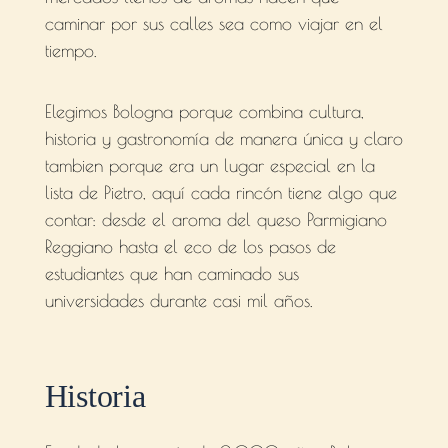
Consejos para disfrutar al

caminar por sus calles sea como viajar en el
máximo
tiempo.
Cómo incluirlo en tu itinerario

en Italia
Elegimos Bologna porque combina cultura,
historia y gastronomía de manera única y claro
tambien porque era un lugar especial en la
lista de Pietro, aquí cada rincón tiene algo que
contar: desde el aroma del queso Parmigiano
Reggiano hasta el eco de los pasos de
estudiantes que han caminado sus
universidades durante casi mil años.
Historia