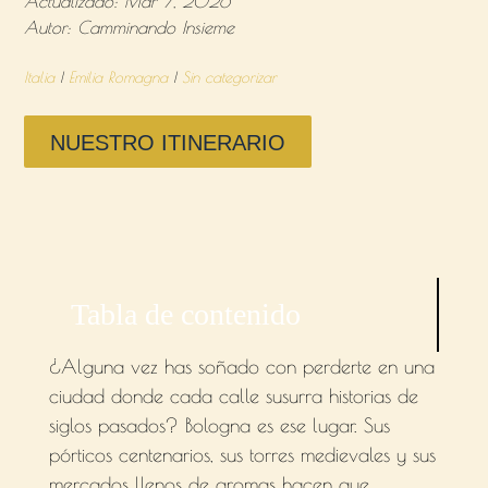
Actualizado: Mar 7, 2026
Autor: Camminando Insieme
Italia
|
Emilia Romagna
|
Sin categorizar
NUESTRO ITINERARIO
Tabla de contenido
¿Alguna vez has soñado con perderte en una
Historia
ciudad donde cada calle susurra historias de

Lo imperdible de Bologna
siglos pasados? Bologna es ese lugar. Sus

pórticos centenarios, sus torres medievales y sus
Información práctica para la

visita
mercados llenos de aromas hacen que