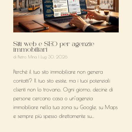
Siti web e SEO per agenzie
immobiliari
di
Pietro Mina
|
Lug 30, 2026
Perché il tuo sito immobiliare non genera
contatti? Il tuo sito esiste, ma i tuoi potenziali
clienti non lo trovano. Ogni giorno, decine di
persone cercano casa o un’agenzia
immobiliare nella tua zona su Google, su Maps
e sempre più spesso direttamente su...