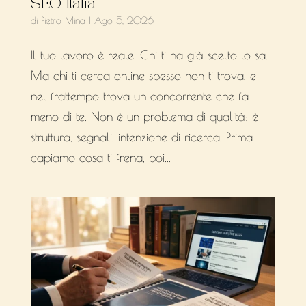
SEO Italia
di
Pietro Mina
|
Ago 5, 2026
Il tuo lavoro è reale. Chi ti ha già scelto lo sa.
Ma chi ti cerca online spesso non ti trova, e
nel frattempo trova un concorrente che fa
meno di te. Non è un problema di qualità: è
struttura, segnali, intenzione di ricerca. Prima
capiamo cosa ti frena, poi...