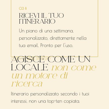
03 §
RICEVI IL TUO
ITINERARIO
Un piano di una settimana,
personalizzato, direttamente nella
tua email. Pronto per l'uso.
AGISCE COME UN
COSA LA RENDE DIVERSA?
LOCALE
non come
un motore di
ricerca
Itinerario personalizzato secondo i tuoi
interessi, non una top-ten copiata.