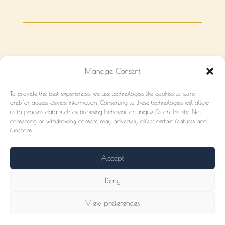
Manage Consent
MARKETING
HUB
To provide the best experiences, we use technologies like cookies to store
Audit gratuito
Che cos’è?
and/or access device information. Consenting to these technologies will allow
Soluzioni
Porto - GRATIS
us to process data such as browsing behavior or unique IDs on this site. Not
Servizi
Traversata
consenting or withdrawing consent, may adversely affect certain features and
functions.
Partner
CONTATTO
Accept
subete@abordohub.com
+525534033997
Deny
abordohub.com
@abordo_hub
View preferences