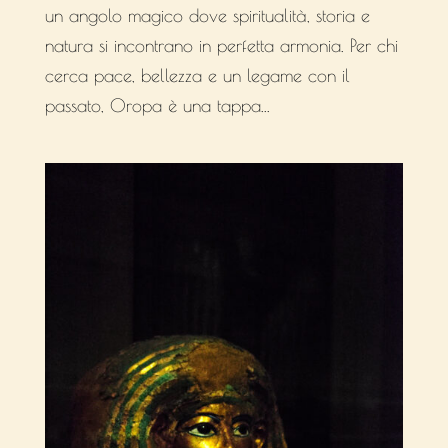
un angolo magico dove spiritualità, storia e
natura si incontrano in perfetta armonia. Per chi
cerca pace, bellezza e un legame con il
passato, Oropa è una tappa...