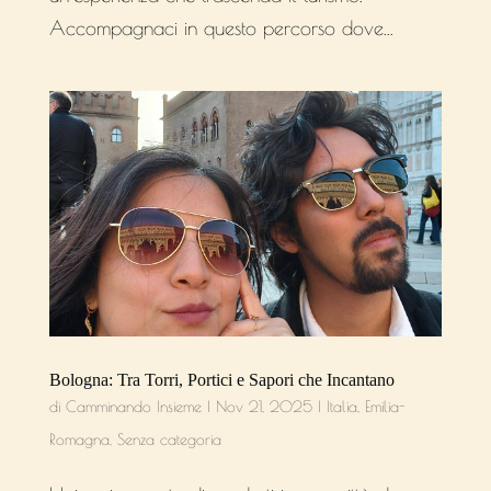
Accompagnaci in questo percorso dove...
Bologna: Tra Torri, Portici e Sapori che Incantano
di
Camminando Insieme
|
Nov 21, 2025
|
Italia
,
Emilia-
Romagna
,
Senza categoria