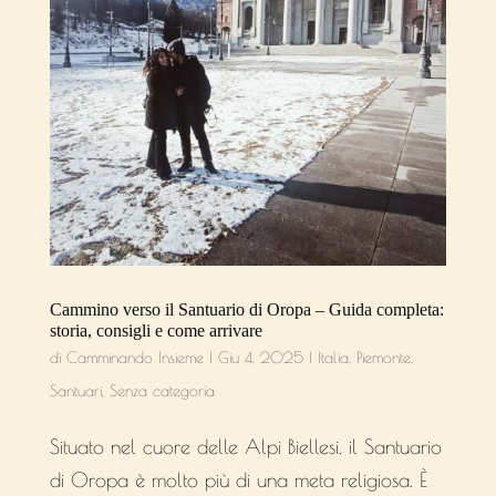
Cammino verso il Santuario di Oropa – Guida completa:
storia, consigli e come arrivare
di
Camminando Insieme
|
Giu 4, 2025
|
Italia
,
Piemonte
,
Santuari
,
Senza categoria
Situato nel cuore delle Alpi Biellesi, il Santuario
di Oropa è molto più di una meta religiosa. È