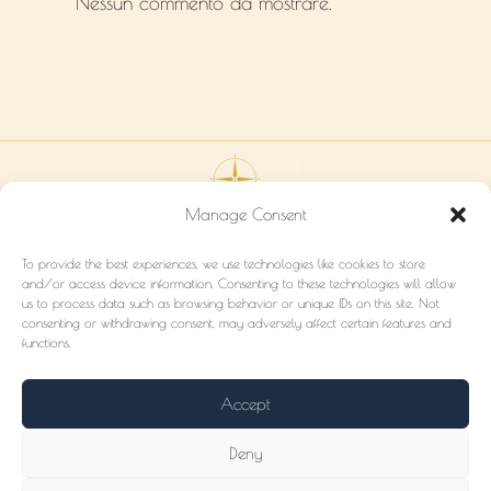
Nessun commento da mostrare.
Manage Consent
MARKETING
HUB
Audit gratuito
Che cos’è?
To provide the best experiences, we use technologies like cookies to store
and/or access device information. Consenting to these technologies will allow
Soluzioni
Porto - GRATIS
us to process data such as browsing behavior or unique IDs on this site. Not
Servizi
Traversata
consenting or withdrawing consent, may adversely affect certain features and
Partner
functions.
CONTATTO
subete@abordohub.com
Accept
+525534033997
abordohub.com
Deny
@abordo_hub