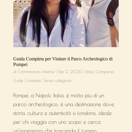
Guida Completa per Visitare il Parco Archeologico di
Pompei
di
Camminando Insieme
|
Feb 2, 2026
|
Italia
,
Campania
,
Guide Complete
,
Senza categoria
Pompei, a Napoli, Italia, è molto più di un
parco archeologico; è una destinazione dove
storia, cultura e autenticità si fondono, ideale
per chi viaggia con uno scopo e cerca
un’esperienza che trascenda il turismo.