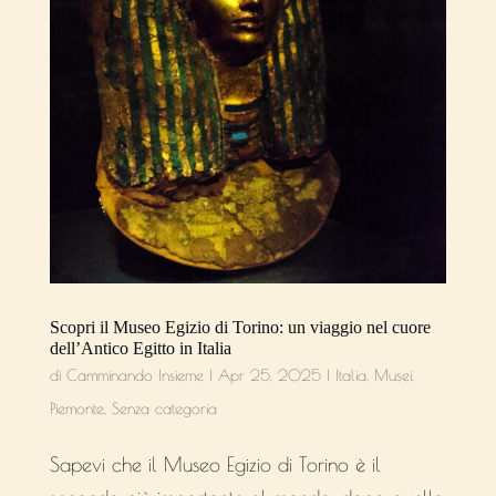
Scopri il Museo Egizio di Torino: un viaggio nel cuore
dell’Antico Egitto in Italia
di
Camminando Insieme
|
Apr 25, 2025
|
Italia
,
Musei
,
Piemonte
,
Senza categoria
Sapevi che il Museo Egizio di Torino è il